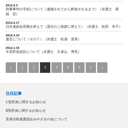
2014.6.3
刑事事件の手続について（逮捕されてから釈放されるまで）（弁護士 新
福 宏）
2014.4.17
日弁連副会長職を終えて（退任のご挨拶に替えて）（弁護士 松田 幸子）
2014.4.10
遺言について（その７）（弁護士 松浦 里美）
2014.1.15
Ｂ型肝炎訴訟について（弁護士 久保山 博充）
«
1
2
3
4
5
6
7
»
注目記事
C型肝炎に関するお知らせ
B型肝炎に関するお知らせ
安保法制違憲訴訟みやざきの会について