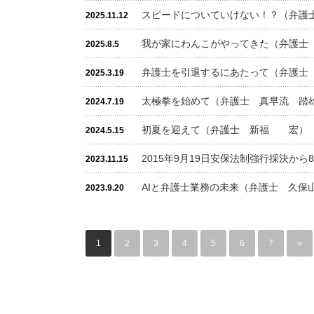
スピードについていけない！？（弁護
2025.11.12
我が家にわんこがやってきた（弁護
2025.8.5
弁護士を引退するにあたって（弁護士
2025.3.19
太極拳を始めて（弁護士 真早流 踏
2024.7.19
初夏を迎えて（弁護士 新福 宏）
2024.5.15
2015年9月19日安保法制強行採決か
2023.11.15
AIと弁護士業務の未来（弁護士 久保
2023.9.20
1
2
3
4
5
6
7
»