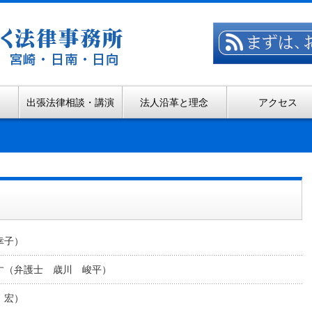
出張法律相談・講演
法人沿革と理念
アクセス
幸子）
す（弁護士 歳川 峻平）
 宏）