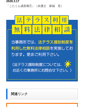
2026.3.17
「こたくん成長期①」（弁護士 新福 宏）
関連リンク