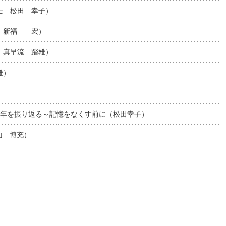
士 松田 幸子）
士 新福 宏）
 真早流 踏雄）
雄）
ら8年を振り返る～記憶をなくす前に（松田幸子）
山 博充）